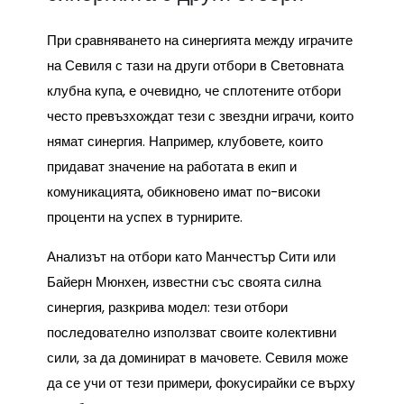
При сравняването на синергията между играчите
на Севиля с тази на други отбори в Световната
клубна купа, е очевидно, че сплотените отбори
често превъзхождат тези с звездни играчи, които
нямат синергия. Например, клубовете, които
придават значение на работата в екип и
комуникацията, обикновено имат по-високи
проценти на успех в турнирите.
Анализът на отбори като Манчестър Сити или
Байерн Мюнхен, известни със своята силна
синергия, разкрива модел: тези отбори
последователно използват своите колективни
сили, за да доминират в мачовете. Севиля може
да се учи от тези примери, фокусирайки се върху