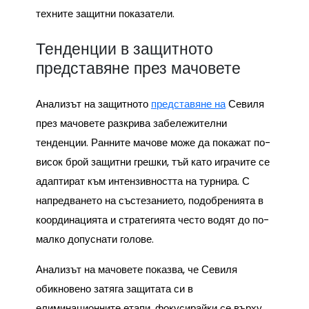
техните защитни показатели.
Тенденции в защитното
представяне през мачовете
Анализът на защитното
представяне на
Севиля
през мачовете разкрива забележителни
тенденции. Ранните мачове може да покажат по-
висок брой защитни грешки, тъй като играчите се
адаптират към интензивността на турнира. С
напредването на състезанието, подобренията в
координацията и стратегията често водят до по-
малко допуснати голове.
Анализът на мачовете показва, че Севиля
обикновено затяга защитата си в
елиминационните етапи, фокусирайки се върху