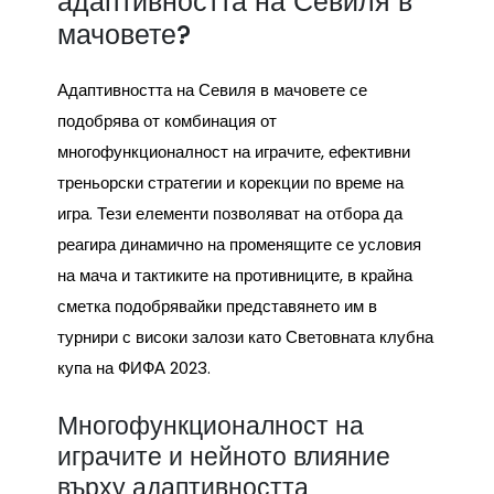
адаптивността на Севиля в
мачовете?
Адаптивността на Севиля в мачовете се
подобрява от комбинация от
многофункционалност на играчите, ефективни
треньорски стратегии и корекции по време на
игра. Тези елементи позволяват на отбора да
реагира динамично на променящите се условия
на мача и тактиките на противниците, в крайна
сметка подобрявайки представянето им в
турнири с високи залози като Световната клубна
купа на ФИФА 2023.
Многофункционалност на
играчите и нейното влияние
върху адаптивността