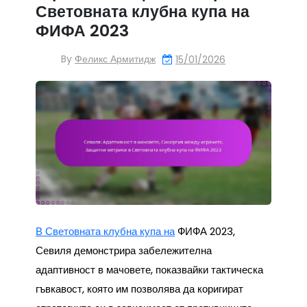
Световната клубна купа на
ФИФА 2023
By
Феликс Армитидж
15/01/2026
В Световната клубна купа на
ФИФА 2023,
Севиля демонстрира забележителна
адаптивност в мачовете, показвайки тактическа
гъвкавост, която им позволява да коригират