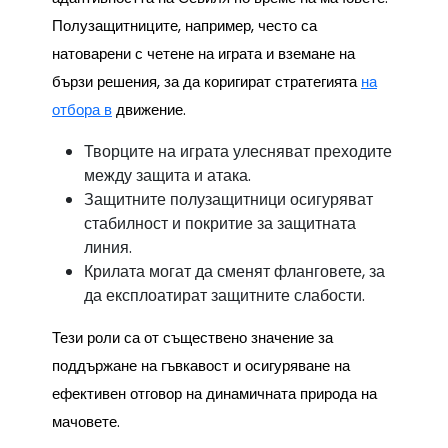
Полузащитниците, например, често са
натоварени с четене на играта и вземане на
бързи решения, за да коригират стратегията
на
отбора в
движение.
Творците на играта улесняват преходите
между защита и атака.
Защитните полузащитници осигуряват
стабилност и покритие за защитната
линия.
Крилата могат да сменят фланговете, за
да експлоатират защитните слабости.
Тези роли са от съществено значение за
поддържане на гъвкавост и осигуряване на
ефективен отговор на динамичната природа на
мачовете.