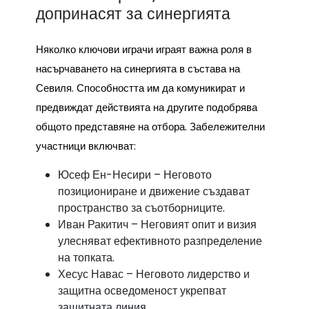
допринасят за синергията
Няколко ключови играчи играят важна роля в
насърчаването на синергията в състава на
Севиля. Способността им да комуникират и
предвиждат действията на другите подобрява
общото представяне на отбора. Забележителни
участници включват:
Юсеф Ен-Несири – Неговото
позициониране и движение създават
пространство за съотборниците.
Иван Ракитич – Неговият опит и визия
улесняват ефективното разпределение
на топката.
Хесус Навас – Неговото лидерство и
защитна осведоменост укрепват
защитната линия.