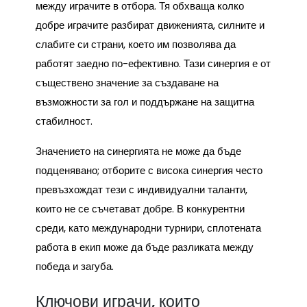
между играчите в отбора. Тя обхваща колко
добре играчите разбират движенията, силните и
слабите си страни, което им позволява да
работят заедно по-ефективно. Тази синергия е от
съществено значение за създаване на
възможности за гол и поддържане на защитна
стабилност.
Значението на синергията не може да бъде
подценявано; отборите с висока синергия често
превъзхождат тези с индивидуални таланти,
които не се съчетават добре. В конкурентни
среди, като международни турнири, сплотената
работа в екип може да бъде разликата между
победа и загуба.
Ключови играчи, които