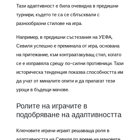
Тази адаптивност е била очевидна в предишни
турнири, където те са се сблъсквали с
разнообразни стилове на игра.
Например, в предишни състезания на УЕФА,
Севиля успешно е преминала от игра, основана
на притежание, към контраатакуващ стил, когато
се е изправяла срещу по-силни противници. Тази
историческа тенденция показва способността им
да учат от миналите опити и да прилагат тези
уроци в бъдещи мачове.
Ролите на играчите в
подобряване на адаптивността
Ключовите играчи играят решаваща роля в
адаптивността на Севиля по време на мачовете.