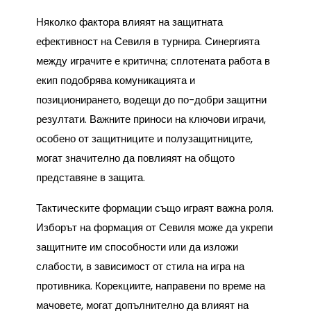
Няколко фактора влияят на защитната
ефективност на Севиля в турнира. Синергията
между играчите е критична; сплотената работа в
екип подобрява комуникацията и
позиционирането, водещи до по-добри защитни
резултати. Важните приноси на ключови играчи,
особено от защитниците и полузащитниците,
могат значително да повлияят на общото
представяне в защита.
Тактическите формации също играят важна роля.
Изборът на формация от Севиля може да укрепи
защитните им способности или да изложи
слабости, в зависимост от стила на игра на
противника. Корекциите, направени по време на
мачовете, могат допълнително да влияят на