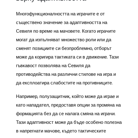
Многофункционалността на играчите е от
съществено значение за адаптивността на
Севиля по време на мачовете. Когато играчите
могат да изпълняват множество роли или да
сменят позициите си безпроблемно, отборът
може да коригира тактиката си в движение. Тази
гъвкавост позволява на Севиля да
противодейства на различни стилове на игра и
да експлоатира слабостите на противниците.
Например, полузащитник, който може да играе и
като нападател, предоставя опции за промяна на
формацията без да се налага смяна на играчи.
Тази адаптивност може да бъде особено полезна
в напрегнати мачове, където тактическите