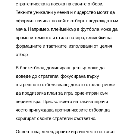
стратегическата посока на своите отбори.
Техните уникални умения и лидерство могат да
оформят начина, по който отборът подхожда към
мача. Например, плеймейкър в футбола може да
промени темпото и стила на игра, влияейки на
формациите и тактиките, използвани от целия
отбор.
В баскетбола, доминиращ център може да
доведе до стратегия, фокусирана върху
вътрешното отбелязване, докато стрелец може
да предизвика план за игра, ориентиран към
периметъра. Присъствието на такива играчи
често принуждава противниковите отбори да
коригират своите стратегии съответно.
Освен това, легендарните играчи често оставят