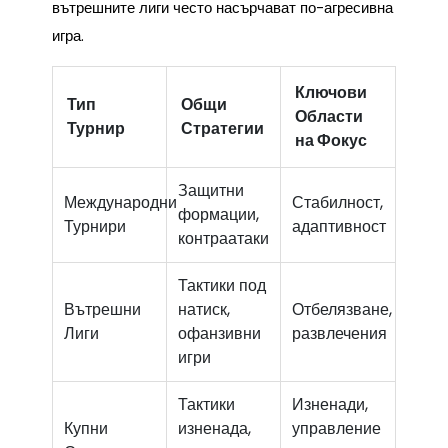
вътрешните лиги често насърчават по-агресивна
игра.
Ключови
Тип
Общи
Области
Турнир
Стратегии
на Фокус
Защитни
Международни
Стабилност,
формации,
Турнири
адаптивност
контраатаки
Тактики под
Вътрешни
натиск,
Отбелязване,
Лиги
офанзивни
развлечения
игри
Тактики
Изненади,
Купни
изненада,
управление