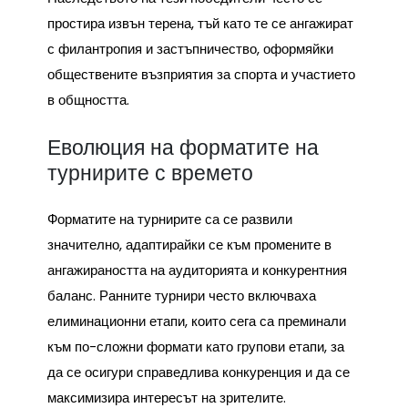
простира извън терена, тъй като те се ангажират
с филантропия и застъпничество, оформяйки
обществените възприятия за спорта и участието
в общността.
Еволюция на форматите на
турнирите с времето
Форматите на турнирите са се развили
значително, адаптирайки се към промените в
ангажираността на аудиторията и конкурентния
баланс. Ранните турнири често включваха
елиминационни етапи, които сега са преминали
към по-сложни формати като групови етапи, за
да се осигури справедлива конкуренция и да се
максимизира интересът на зрителите.