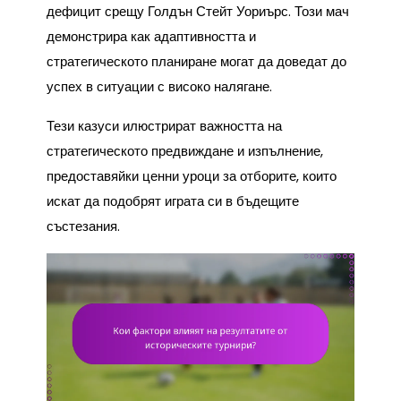
дефицит срещу Голдън Стейт Уориърс. Този мач
демонстрира как адаптивността и
стратегическото планиране могат да доведат до
успех в ситуации с високо налягане.
Тези казуси илюстрират важността на
стратегическото предвиждане и изпълнение,
предоставяйки ценни уроци за отборите, които
искат да подобрят играта си в бъдещите
състезания.