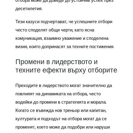
отбора може да доведе до устойчив успех през
десетилетия.
Тези казуси подчертават, че успешните отбори
често споделят общи черти, като ясна
комуникация, взаимно уважение и споделена
визия, които допринасят за техните постижения.
Промени в лидерството и
техните ефекти върху отборите
Преходите в лидерството могат значително да
повлияят на динамиката на отбора, често
водейки до промени в стратегията и морала.
Когато се въвежда нов треньор или капитан,
културата и подходът на отбора могат да се
променят, което може да подобри или наруши