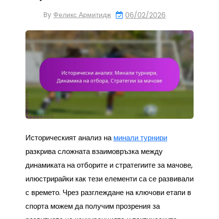
By
Феликс Армитидж
06/02/2026
Историческият анализ на
минали турнири
разкрива сложната взаимовръзка между
динамиката на отборите и стратегиите за мачове,
илюстрирайки как тези елементи са се развивали
с времето. Чрез разглеждане на ключови етапи в
спорта можем да получим прозрения за