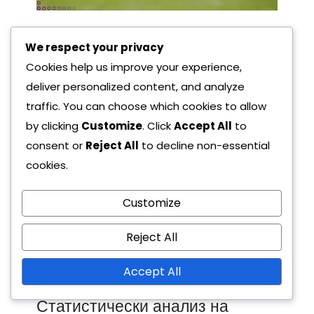
Кои фактори влияят на
We respect your privacy
резултатите от
Cookies help us improve your experience,
историческите турнири?
deliver personalized content, and analyze
traffic. You can choose which cookies to allow
Резултатите от историческите турнири се влияят
by clicking
Customize
. Click
Accept All
to
от комбинация от динамика на отборите,
consent or
Reject All
to decline non-essential
стратегии за мачове и външни условия.
cookies.
Ключовите показатели за представяне,
екологичните фактори и стратегиите на
Customize
треньорите играят значителни роли в
определянето на начина, по който отборите
Reject All
представят и успяват в ситуации с високи
залози.
Accept All
Статистически анализ на