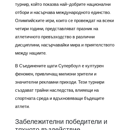
турнир, който показва най-добрите национални
отбори и насърчава международното единство.
Олимпийските игри, които се провеждат на всеки
четири години, представляват празник на
атлетичното превъзходство в различни
дисциплини, насърчавайки мира и приятелството
между нациите.
В Съединените щати Супербоул е културен
феномен, привличащ милиони зрители и
значителни рекламни приходи. Тези турнири
създават трайни наследства, влияещи на
спортната среда и вдъхновяващи бъдещите
атлети.
Забележителни победители и
тяхното въздействие