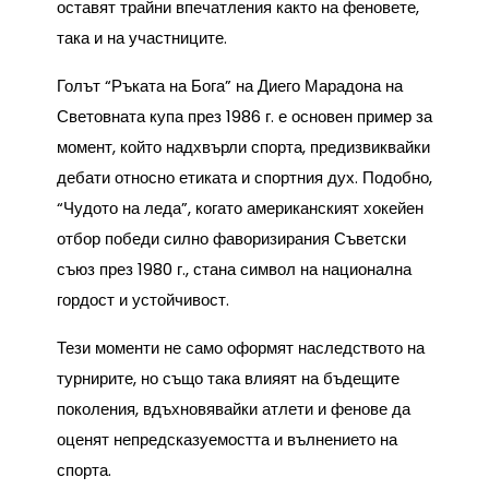
оставят трайни впечатления както на феновете,
така и на участниците.
Голът “Ръката на Бога” на Диего Марадона на
Световната купа през 1986 г. е основен пример за
момент, който надхвърли спорта, предизвиквайки
дебати относно етиката и спортния дух. Подобно,
“Чудото на леда”, когато американският хокейен
отбор победи силно фаворизирания Съветски
съюз през 1980 г., стана символ на национална
гордост и устойчивост.
Тези моменти не само оформят наследството на
турнирите, но също така влияят на бъдещите
поколения, вдъхновявайки атлети и фенове да
оценят непредсказуемостта и вълнението на
спорта.