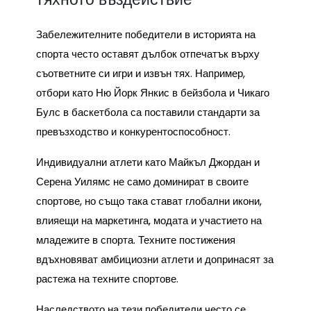
Забележителните победители в историята на
спорта често оставят дълбок отпечатък върху
съответните си игри и извън тях. Например,
отбори като Ню Йорк Янкис в бейзбола и Чикаго
Булс в баскетбола са поставили стандарти за
превъзходство и конкурентоспособност.
Индивидуални атлети като Майкъл Джордан и
Серена Уилямс не само доминират в своите
спортове, но също така стават глобални икони,
влияещи на маркетинга, модата и участието на
младежите в спорта. Техните постижения
вдъхновяват амбициозни атлети и допринасят за
растежа на техните спортове.
Наследството на тези победители често се