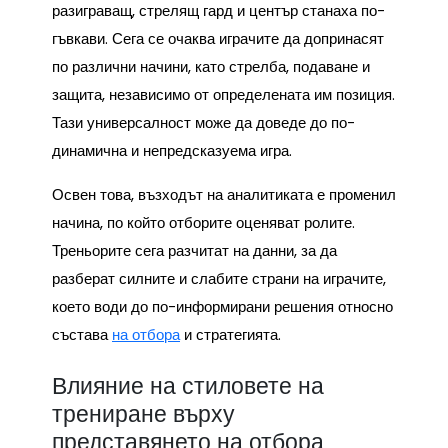
разиграващ, стрелящ гард и център станаха по-
гъвкави. Сега се очаква играчите да допринасят
по различни начини, като стрелба, подаване и
защита, независимо от определената им позиция.
Тази универсалност може да доведе до по-
динамична и непредсказуема игра.
Освен това, възходът на аналитиката е променил
начина, по който отборите оценяват ролите.
Треньорите сега разчитат на данни, за да
разберат силните и слабите страни на играчите,
което води до по-информирани решения относно
състава
на отбора
и стратегията.
Влияние на стиловете на
трениране върху
представянето на отбора