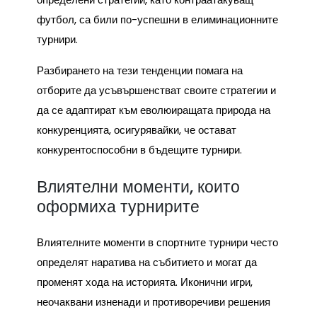
футбол, са били по-успешни в елиминационните
турнири.
Разбирането на тези тенденции помага на
отборите да усъвършенстват своите стратегии и
да се адаптират към еволюиращата природа на
конкуренцията, осигурявайки, че остават
конкурентоспособни в бъдещите турнири.
Влиятелни моменти, които
оформиха турнирите
Влиятелните моменти в спортните турнири често
определят наратива на събитието и могат да
променят хода на историята. Иконични игри,
неочаквани изненади и противоречиви решения