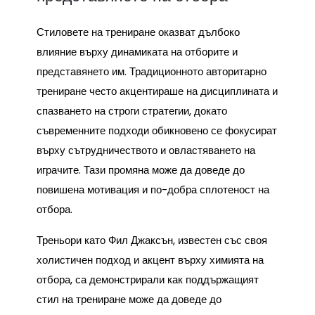
Стиловете на трениране оказват дълбоко
влияние върху динамиката на отборите и
представянето им. Традиционното авторитарно
трениране често акцентираше на дисциплината и
спазването на строги стратегии, докато
съвременните подходи обикновено се фокусират
върху сътрудничеството и овластяването на
играчите. Тази промяна може да доведе до
повишена мотивация и по-добра сплотеност на
отбора.
Треньори като Фил Джаксън, известен със своя
холистичен подход и акцент върху химията на
отбора, са демонстрирали как поддържащият
стил на трениране може да доведе до