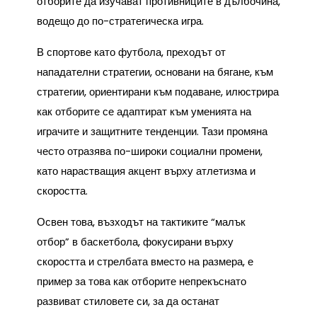
отборите да изучават противниците в дълбочина,
водещо до по-стратегическа игра.
В спортове като футбола, преходът от
нападателни стратегии, основани на бягане, към
стратегии, ориентирани към подаване, илюстрира
как отборите се адаптират към уменията на
играчите и защитните тенденции. Тази промяна
често отразява по-широки социални промени,
като нарастващия акцент върху атлетизма и
скоростта.
Освен това, възходът на тактиките “малък
отбор” в баскетбола, фокусирани върху
скоростта и стрелбата вместо на размера, е
пример за това как отборите непрекъснато
развиват стиловете си, за да останат