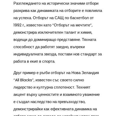
Разглеждането на исторически значими отбори
разкрива как динамиката на отборите е повлияла
на успеха. Отборът на САЩ по баскетбол от
1992 г., известен като “Отборът на мечтите”,
демонстрира изключителен талант и химия,
водещи до доминиращо представяне. Тяхната
способност да работят заедно, въпреки
индивидуалната звезда, постави нов стандарт за
работа в екип в спорта.
Друг пример е ръгби отборът на Нова Зеландия
“All Blacks”, известен със своето силно
лидерство и културна сплотеност. Техният
акцент върху ценностите и взаимното уважение
е създал наследство на превъзходство,
демонстрирайки как ефективната динамика на