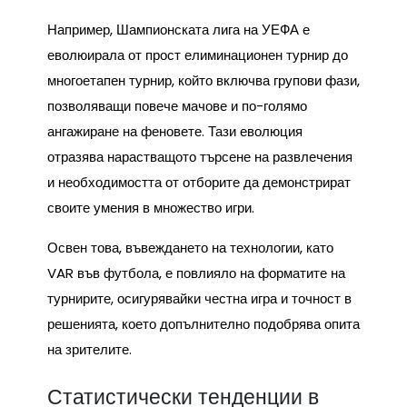
Например, Шампионската лига на УЕФА е
еволюирала от прост елиминационен турнир до
многоетапен турнир, който включва групови фази,
позволяващи повече мачове и по-голямо
ангажиране на феновете. Тази еволюция
отразява нарастващото търсене на развлечения
и необходимостта от отборите да демонстрират
своите умения в множество игри.
Освен това, въвеждането на технологии, като
VAR във футбола, е повлияло на форматите на
турнирите, осигурявайки честна игра и точност в
решенията, което допълнително подобрява опита
на зрителите.
Статистически тенденции в