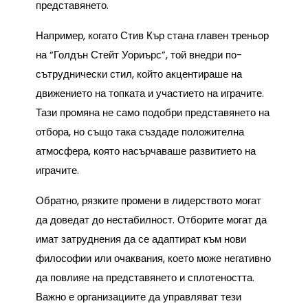
представянето.
Например, когато Стив Кър стана главен треньор
на “Голдън Стейт Уориърс”, той внедри по-
сътруднически стил, който акцентираше на
движението на топката и участието на играчите.
Тази промяна не само подобри представянето на
отбора, но също така създаде положителна
атмосфера, която насърчаваше развитието на
играчите.
Обратно, рязките промени в лидерството могат
да доведат до нестабилност. Отборите могат да
имат затруднения да се адаптират към нови
философии или очаквания, което може негативно
да повлияе на представянето и сплотеността.
Важно е организациите да управляват тези