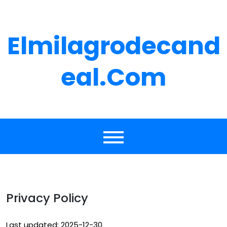
Skip
to
content
Elmilagrodecand
Eal.com
Privacy Policy
Last updated: 2025-12-30