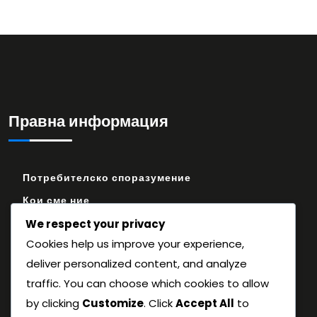
Правна информация
Потребителско споразумение
Кои сме ние
Контакт
We respect your privacy
Cookies help us improve your experience,
Предпочитания за бисквитки
deliver personalized content, and analyze
Политика за поверителност
traffic. You can choose which cookies to allow
by clicking
Customize
. Click
Accept All
to