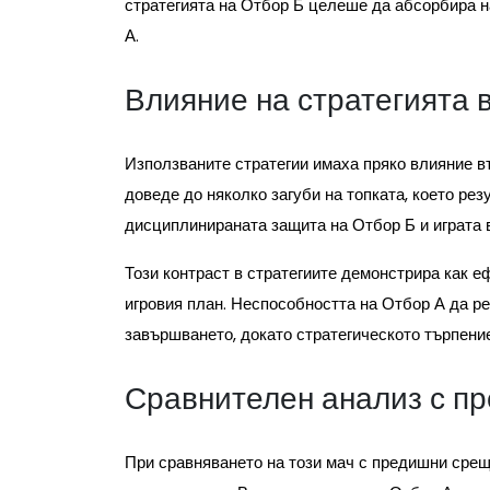
стратегията на Отбор Б целеше да абсорбира н
А.
Влияние на стратегията 
Използваните стратегии имаха пряко влияние в
доведе до няколко загуби на топката, което рез
дисциплинираната защита на Отбор Б и играта в
Този контраст в стратегиите демонстрира как 
игровия план. Неспособността на Отбор А да р
завършването, докато стратегическото търпение
Сравнителен анализ с п
При сравняването на този мач с предишни срещ