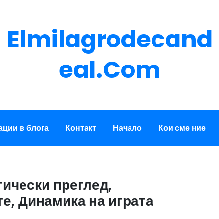
Elmilagrodecand
Eal.com
ации в блога
Контакт
Начало
Кои сме ние
гически преглед,
е, Динамика на играта