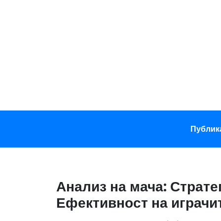
Skip
to
content
Публик
Анализ на мача: Страте
Ефективност на играчит