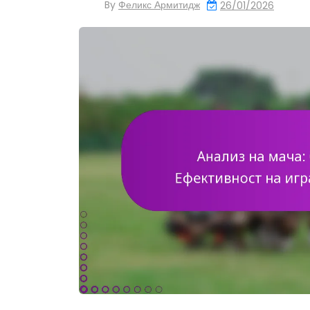
By
Феликс Армитидж
26/01/2026