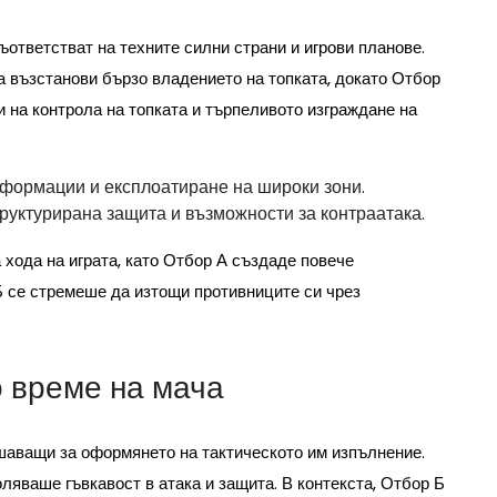
ъответстват на техните силни страни и игрови планове.
а възстанови бързо владението на топката, докато Отбор
 на контрола на топката и търпеливото изграждане на
сформации и експлоатиране на широки зони.
труктурирана защита и възможности за контраатака.
 хода на играта, като Отбор А създаде повече
Б се стремеше да изтощи противниците си чрез
 време на мача
ешаващи за оформянето на тактическото им изпълнение.
ляваше гъвкавост в атака и защита. В контекста, Отбор Б