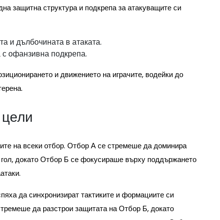
на защитна структура и подкрепа за атакуващите си
а и дълбочината в атаката.
 с офанзивна подкрепа.
озиционирането и движението на играчите, водейки до
терена.
 цели
ите на всеки отбор. Отбор А се стремеше да доминира
 гол, докато Отбор Б се фокусираше върху поддържането
атаки.
спяха да синхронизират тактиките и формациите си
стремеше да разстрои защитата на Отбор Б, докато