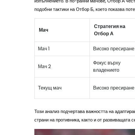
изпълнението. В по-ранни мачове, Отбор А чес
подобни тактики на Отбор Б, което показва пот
Стратегия на
Мач
Отбор А
Мач 1
Високо пресиране
Фокус върху
Мач 2
владението
Текущ мач
Високо пресиране
Този анализ подчертава важността на адаптиран
страни на противника, както и от развиващата с