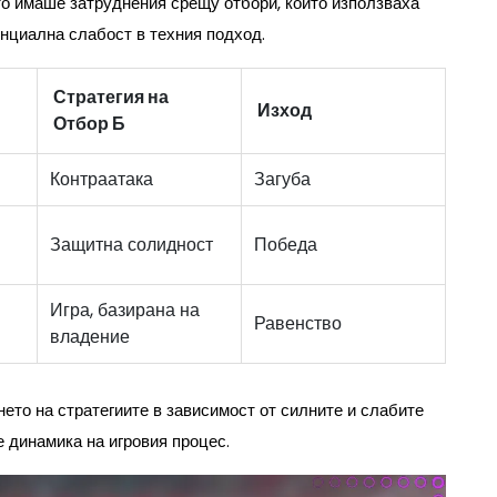
то имаше затруднения срещу отбори, които използваха
енциална слабост в техния подход.
Стратегия на
Изход
Отбор Б
Контраатака
Загуба
Защитна солидност
Победа
Игра, базирана на
Равенство
владение
ето на стратегиите в зависимост от силните и слабите
е динамика на игровия процес.