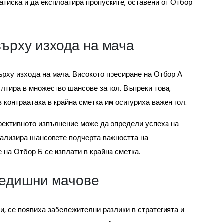
атиска и да експлоатира пропуските, оставени от Отбор
върху изхода на мача
ърху изхода на мача. Високото пресиране на Отбор А
ултира в множество шансове за гол. Въпреки това,
 контраатака в крайна сметка им осигуриха важен гол.
ефективното изпълнение може да определи успеха на
еализира шансовете подчерта важността на
 на Отбор Б се изплати в крайна сметка.
редишни мачове
и, се появиха забележителни разлики в стратегията и