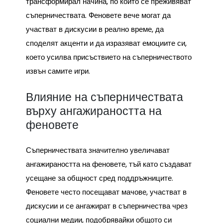
трансформирал начина, по който се преживяват
съперничествата. Феновете вече могат да
участват в дискусии в реално време, да
споделят акценти и да изразяват емоциите си,
което усилва присъствието на съперничеството
извън самите игри.
Влияние на съперничествата
върху ангажираността на
феновете
Съперничествата значително увеличават
ангажираността на феновете, тъй като създават
усещане за общност сред поддръжниците.
Феновете често посещават мачове, участват в
дискусии и се ангажират в съперничества чрез
социални медии, подобрявайки общото си