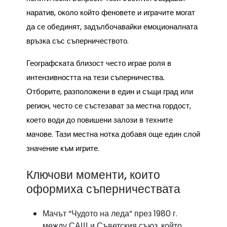
наратив, около който феновете и играчите могат
да се обединят, задълбочавайки емоционалната
връзка със съперничеството.
Географската близост често играе роля в
интензивността на тези съперничества.
Отборите, разположени в един и същи град или
регион, често се състезават за местна гордост,
което води до повишени залози в техните
мачове. Тази местна нотка добавя още един слой
значение към игрите.
Ключови моменти, които
оформиха съперничествата
Мачът “Чудото на леда” през 1980 г.
между САЩ и Съветския съюз, който