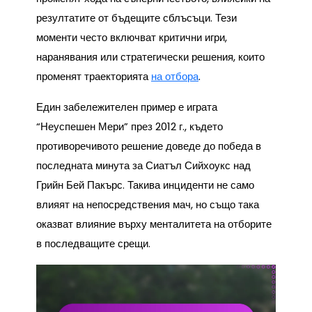
резултатите от бъдещите сблъсъци. Тези
моменти често включват критични игри,
наранявания или стратегически решения, които
променят траекторията
на отбора
.
Един забележителен пример е играта
“Неуспешен Мери” през 2012 г., където
противоречивото решение доведе до победа в
последната минута за Сиатъл Сийхоукс над
Грийн Бей Пакърс. Такива инциденти не само
влияят на непосредствения мач, но също така
оказват влияние върху менталитета на отборите
в последващите срещи.