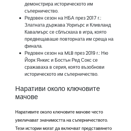
демонстрира историческото им
съперничество.
Редовен сезон на НБА през 2017 г.:
Златната държава Уориърс и Кливланд
Кавалиърс се сблъскаха в игра, която
предвещаваше повторната им среща на
финала.
Редовен сезон на MLB през 2019 г.: Ню
Йорк Янкис и Бостън Ред Сокс се
сражаваха в серия, която възобнови
историческото им съперничество.
Наративи около ключовите
мачове
Наративите около ключовите мачове често
увеличават значимостта на съперничеството.
Тези истории могат да включват представянето