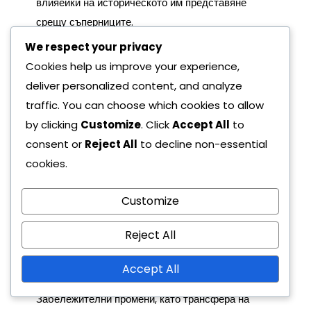
влияейки на историческото им представяне
срещу съперниците.
We respect your privacy
Състави на играчите и
Cookies help us improve your experience,
исторически промени
deliver personalized content, and analyze
traffic. You can choose which cookies to allow
Съставите на играчите се развиват с времето,
by clicking
Customize
. Click
Accept All
to
влияейки на сблъсъците между отборите.
consent or
Reject All
to decline non-essential
Трансферите, драфтовете и пенсиониранията
cookies.
могат да въведат нови таланти или да премахнат
ключови играчи, променяйки конкурентната
Customize
среда. Историческите съперничества често
включват легендарни играчи, чиито
Reject All
представления се помнят дълго след края на
Accept All
кариерата им.
Забележителни промени, като трансфера на