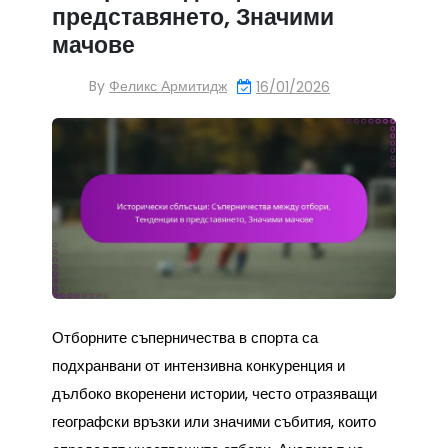
представянето, Значими
мачове
By
Феликс Армитидж
16/01/2026
Отборните съперничества в спорта са
подхранвани от интензивна конкуренция и
дълбоко вкоренени истории, често отразяващи
географски връзки или значими събития, които