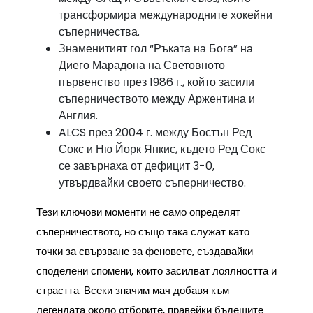
трансформира международните хокейни
съперничества.
Знаменитият гол “Ръката на Бога” на
Диего Марадона на Световното
първенство през 1986 г., който засили
съперничеството между Аржентина и
Англия.
ALCS през 2004 г. между Бостън Ред
Сокс и Ню Йорк Янкис, където Ред Сокс
се завърнаха от дефицит 3-0,
утвърдвайки своето съперничество.
Тези ключови моменти не само определят
съперничеството, но също така служат като
точки за свързване за феновете, създавайки
споделени спомени, които засилват лоялността и
страстта. Всеки значим мач добавя към
легендата около отборите, правейки бъдещите