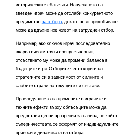
историческите сблъсъци. Напускането на
звезден играч може да отслаби конкурентното
предимство
на отбора
, докато ново придобиване
може да вдъхне нов живот на затруднен отбор.
Например, ако ключов играч последователно
вкарва високи точки срещу съперник,
отсъствието му може да промени баланса в
бъдещите игри. Отборите често коригират
стратегиите си в зависимост от силните и
слабите страни на текущите си състави.
Проследяването на промените в играчите и
техните ефекти върху сблъсъците може да
предостави ценни прозрения за начина, по който
съперничествата се оформят от индивидуалните
приноси и динамиката на отбора.