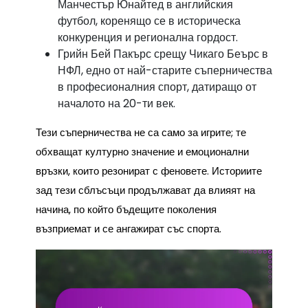
Манчестър Юнайтед в английския
футбол, коренящо се в историческа
конкуренция и регионална гордост.
Грийн Бей Пакърс срещу Чикаго Беърс в
НФЛ, едно от най-старите съперничества
в професионалния спорт, датиращо от
началото на 20-ти век.
Тези съперничества не са само за игрите; те
обхващат културно значение и емоционални
връзки, които резонират с феновете. Историите
зад тези сблъсъци продължават да влияят на
начина, по който бъдещите поколения
възприемат и се ангажират със спорта.