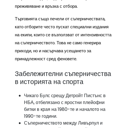
преживяване и връзка с отбора.
Търговията също печели от съперничествата,
като отборите често пускат специални издания
на екипи, които се възползват от интензивността
на съперничеството. Това не само генерира
приходи, но и насърчава усещането за
принадлежност сред феновете.
Забележителни съперничества
в историята на спорта
Чикаго Булс срещу Детройт Пистънс в
НБА, отбелязано с яростни плейофни
битки в края на 1980-те и началото на
1990-те години.
Съперничеството между Ливърпул и