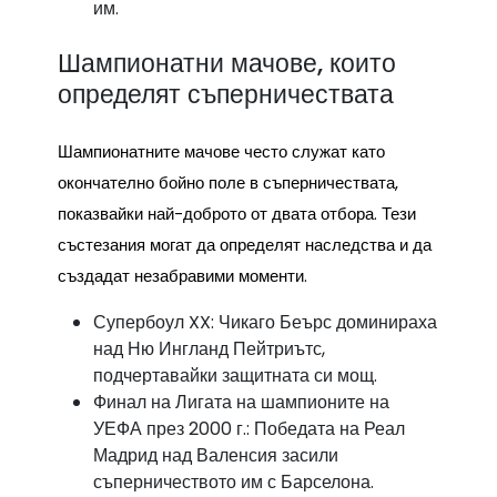
им.
Шампионатни мачове, които
определят съперничествата
Шампионатните мачове често служат като
окончателно бойно поле в съперничествата,
показвайки най-доброто от двата отбора. Тези
състезания могат да определят наследства и да
създадат незабравими моменти.
Супербоул XX: Чикаго Беърс доминираха
над Ню Ингланд Пейтриътс,
подчертавайки защитната си мощ.
Финал на Лигата на шампионите на
УЕФА през 2000 г.: Победата на Реал
Мадрид над Валенсия засили
съперничеството им с Барселона.