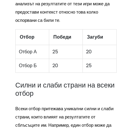
анализът на резултатите от тези игри може да
предостави контекст относно това колко
оспорвани са били те.
Отбор
Победи
Загуби
Отбор А
25
20
Отбор Б
20
25
Силни и слаби страни на всеки
отбор
Всеки отбор притежава уникални силни и слаби
страни, които влияят на резултатите от
сблъсъците им. Например, един отбор може да