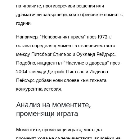
на играчите, противоречиви решения или
драматични завършеци, които феновете помнят с
години.
Например, “Непорочният прием” през 1972 г.
остава определящ момент в съперничеството
между Питсбърг Стилърс и Оукланд Рейдърс.
Подобно, инцидентът “Насилие в двореца” през
2004 г. между Детройт Пистънс и Индиана
Пейсърс добави нови слоеве към тяхната
конкурентна история.
Анализ на моментите,
променящи играта
Моментите, променящи играта, могат да
променят хода на съперничеството, влияейки на