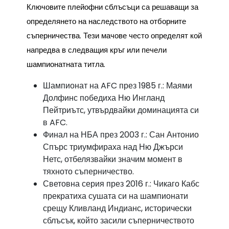
Ключовите плейофни сблъсъци са решаващи за
определянето на наследството на отборните
съперничества. Тези мачове често определят кой
напредва в следващия кръг или печели
шампионатната титла.
Шампионат на AFC през 1985 г.: Маями
Долфинс победиха Ню Ингланд
Пейтриътс, утвърдвайки доминацията си
в AFC.
Финал на НБА през 2003 г.: Сан Антонио
Спърс триумфираха над Ню Джърси
Нетс, отбелязвайки значим момент в
тяхното съперничество.
Световна серия през 2016 г.: Чикаго Кабс
прекратиха сушата си на шампионати
срещу Кливланд Индианс, исторически
сблъсък, който засили съперничеството