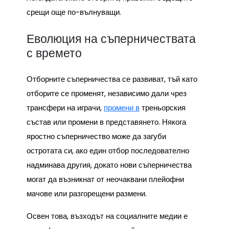
срещи още по-вълнуващи.
Еволюция на съперничествата
с времето
Отборните съперничества се развиват, тъй като
отборите се променят, независимо дали чрез
трансфери на играчи,
промени в
треньорския
състав или промени в представянето. Някога
яростно съперничество може да загуби
остротата си, ако един отбор последователно
надминава другия, докато нови съперничества
могат да възникнат от неочаквани плейофни
мачове или разгорещени размени.
Освен това, възходът на социалните медии е