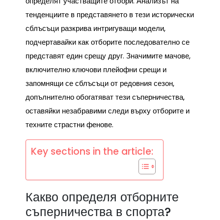
определят участващите отбори. Анализът на
тенденциите в представянето в тези исторически
сблъсъци разкрива интригуващи модели,
подчертавайки как отборите последователно се
представят един срещу друг. Значимите мачове,
включително ключови плейофни срещи и
запомнящи се сблъсъци от редовния сезон,
допълнително обогатяват тези съперничества,
оставяйки незабравими следи върху отборите и
техните страстни фенове.
Key sections in the article:
Какво определя отборните
съперничества в спорта?