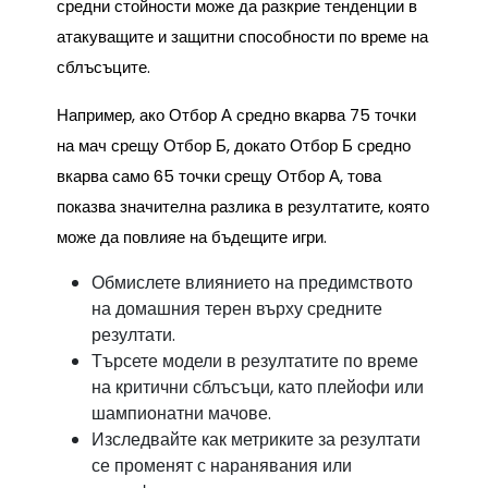
средни стойности може да разкрие тенденции в
атакуващите и защитни способности по време на
сблъсъците.
Например, ако Отбор А средно вкарва 75 точки
на мач срещу Отбор Б, докато Отбор Б средно
вкарва само 65 точки срещу Отбор А, това
показва значителна разлика в резултатите, която
може да повлияе на бъдещите игри.
Обмислете влиянието на предимството
на домашния терен върху средните
резултати.
Търсете модели в резултатите по време
на критични сблъсъци, като плейофи или
шампионатни мачове.
Изследвайте как метриките за резултати
се променят с наранявания или