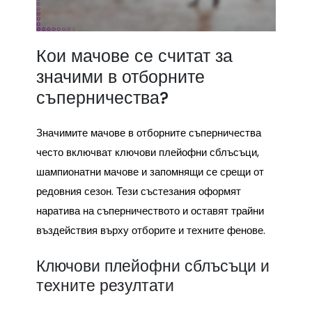
Кои мачове се считат за
значими в отборните
съперничества?
Значимите мачове в отборните съперничества
често включват ключови плейофни сблъсъци,
шампионатни мачове и запомнящи се срещи от
редовния сезон. Тези състезания оформят
наратива на съперничеството и оставят трайни
въздействия върху отборите и техните фенове.
Ключови плейофни сблъсъци и
техните резултати